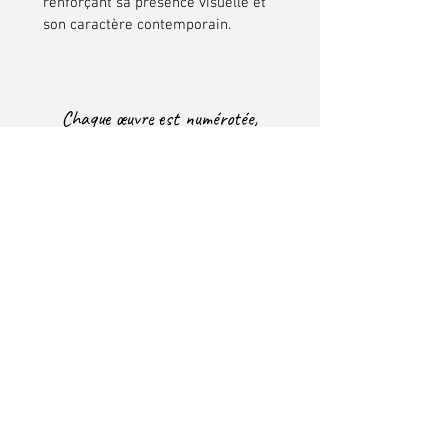
renforçant sa présence visuelle et
son caractère contemporain.
Chaque œuvre est numérotée,
signée à la main au dos
e
t
livrée
avec son certificat
d’authenticité.
DONNONS VIE
À VOTRE ESPACE
Une œuvre peut simplement
compléter un lieu.